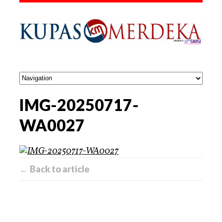
IMG-20250717-
WA0027
← Back to article