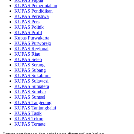
KUPAS Papua
KUPAS Pemerintahan
KUPAS Pendidikan
KUPAS Peristiwa
KUPAS Pers
KUPAS Politik
KUPAS Profil
Kupas Purwakarta
KUPAS Purworejo
KUPAS Regional
KUPAS Riau
KUPAS Seleb
KUPAS Serang
KUPAS Subang
KUPAS Sukabumi
KUPAS Sulawesi
KUPAS Sumatera
KUPAS Sumbar
KUPAS Sumsel
KUPAS Tangerang
KUPAS Tanjungbalai
KUPAS Tasik
KUPAS Tekno
KUPAS Ternate