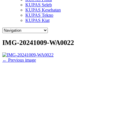
KUPAS Seleb
KUPAS Kesehatan
KUPAS Tekno
KUPAS Kiat
IMG-20241009-WA0022
← Previous image