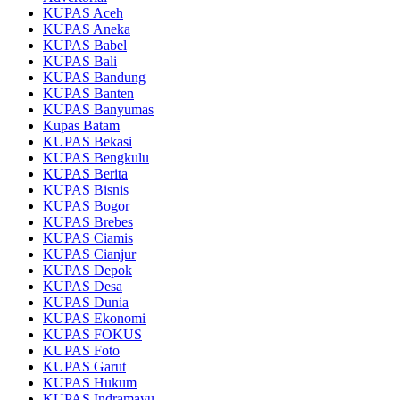
KUPAS Aceh
KUPAS Aneka
KUPAS Babel
KUPAS Bali
KUPAS Bandung
KUPAS Banten
KUPAS Banyumas
Kupas Batam
KUPAS Bekasi
KUPAS Bengkulu
KUPAS Berita
KUPAS Bisnis
KUPAS Bogor
KUPAS Brebes
KUPAS Ciamis
KUPAS Cianjur
KUPAS Depok
KUPAS Desa
KUPAS Dunia
KUPAS Ekonomi
KUPAS FOKUS
KUPAS Foto
KUPAS Garut
KUPAS Hukum
KUPAS Indramayu