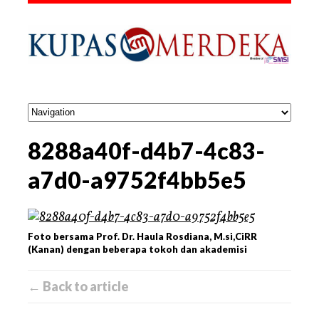
8288a40f-d4b7-4c83-
a7d0-a9752f4bb5e5
Foto bersama Prof. Dr. Haula Rosdiana, M.si,CiRR
(Kanan) dengan beberapa tokoh dan akademisi
← Back to article