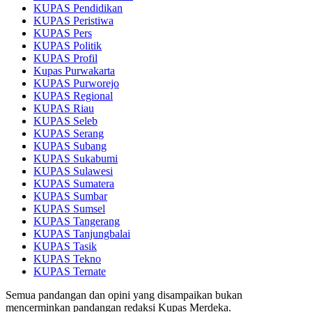
KUPAS Pendidikan
KUPAS Peristiwa
KUPAS Pers
KUPAS Politik
KUPAS Profil
Kupas Purwakarta
KUPAS Purworejo
KUPAS Regional
KUPAS Riau
KUPAS Seleb
KUPAS Serang
KUPAS Subang
KUPAS Sukabumi
KUPAS Sulawesi
KUPAS Sumatera
KUPAS Sumbar
KUPAS Sumsel
KUPAS Tangerang
KUPAS Tanjungbalai
KUPAS Tasik
KUPAS Tekno
KUPAS Ternate
Semua pandangan dan opini yang disampaikan bukan
mencerminkan pandangan redaksi Kupas Merdeka.