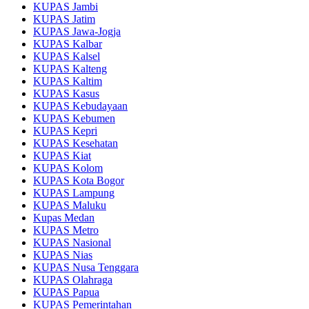
KUPAS Jambi
KUPAS Jatim
KUPAS Jawa-Jogja
KUPAS Kalbar
KUPAS Kalsel
KUPAS Kalteng
KUPAS Kaltim
KUPAS Kasus
KUPAS Kebudayaan
KUPAS Kebumen
KUPAS Kepri
KUPAS Kesehatan
KUPAS Kiat
KUPAS Kolom
KUPAS Kota Bogor
KUPAS Lampung
KUPAS Maluku
Kupas Medan
KUPAS Metro
KUPAS Nasional
KUPAS Nias
KUPAS Nusa Tenggara
KUPAS Olahraga
KUPAS Papua
KUPAS Pemerintahan