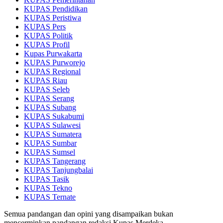
KUPAS Pendidikan
KUPAS Peristiwa
KUPAS Pers
KUPAS Politik
KUPAS Profil
Kupas Purwakarta
KUPAS Purworejo
KUPAS Regional
KUPAS Riau
KUPAS Seleb
KUPAS Serang
KUPAS Subang
KUPAS Sukabumi
KUPAS Sulawesi
KUPAS Sumatera
KUPAS Sumbar
KUPAS Sumsel
KUPAS Tangerang
KUPAS Tanjungbalai
KUPAS Tasik
KUPAS Tekno
KUPAS Ternate
Semua pandangan dan opini yang disampaikan bukan
mencerminkan pandangan redaksi Kupas Merdeka.