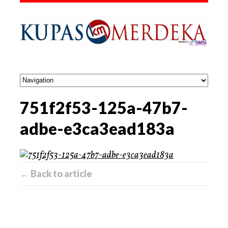
751f2f53-125a-47b7-
adbe-e3ca3ead183a
← Back to article