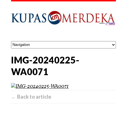
IMG-20240225-
WA0071
← Back to article