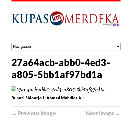
27a64acb-abb0-4ed3-
a805-5bb1af97bd1a
Bupati Sidoarjo H Ahmad Muhdlor Ali
← Previous image
Next image →