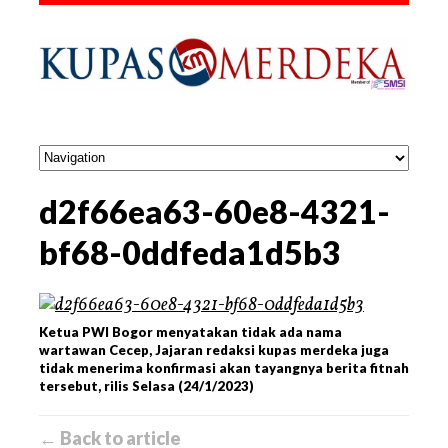
d2f66ea63-60e8-4321-
bf68-0ddfeda1d5b3
Ketua PWI Bogor menyatakan tidak ada nama
wartawan Cecep, Jajaran redaksi kupas merdeka juga
tidak menerima konfirmasi akan tayangnya berita fitnah
tersebut, rilis Selasa (24/1/2023)
← Back to article