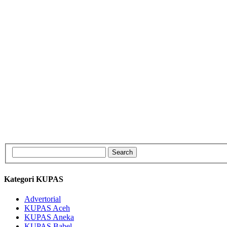
Kategori KUPAS
Advertorial
KUPAS Aceh
KUPAS Aneka
KUPAS Babel