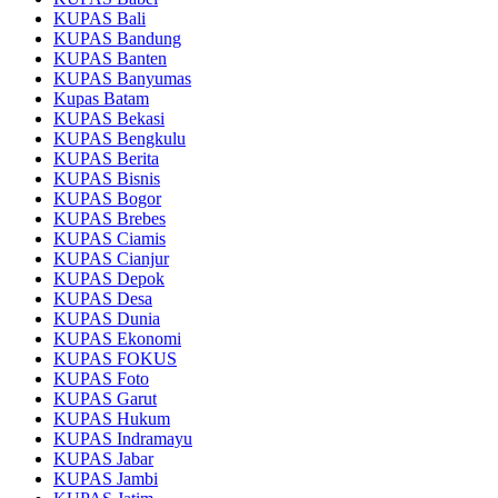
KUPAS Bali
KUPAS Bandung
KUPAS Banten
KUPAS Banyumas
Kupas Batam
KUPAS Bekasi
KUPAS Bengkulu
KUPAS Berita
KUPAS Bisnis
KUPAS Bogor
KUPAS Brebes
KUPAS Ciamis
KUPAS Cianjur
KUPAS Depok
KUPAS Desa
KUPAS Dunia
KUPAS Ekonomi
KUPAS FOKUS
KUPAS Foto
KUPAS Garut
KUPAS Hukum
KUPAS Indramayu
KUPAS Jabar
KUPAS Jambi