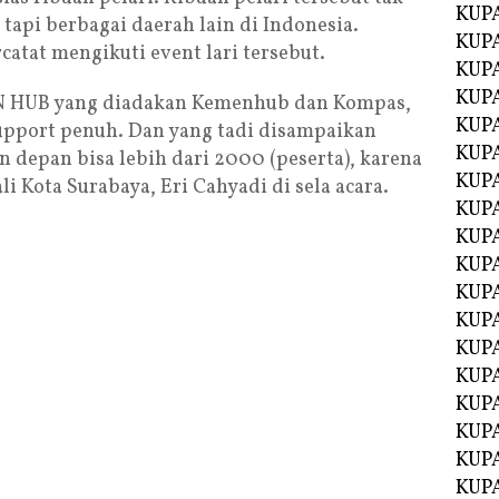
KUPA
 tapi berbagai daerah lain di Indonesia.
KUPA
atat mengikuti event lari tersebut.
KUP
KUP
UN HUB yang diadakan Kemenhub dan Kompas,
KUPA
pport penuh. Dan yang tadi disampaikan
KUPA
 depan bisa lebih dari 2000 (peserta), karena
KUPA
li Kota Surabaya, Eri Cahyadi di sela acara.
KUPA
KUPA
KUPA
KUPA
KUPA
KUPA
KUP
KUP
KUPA
KUPA
KUPA