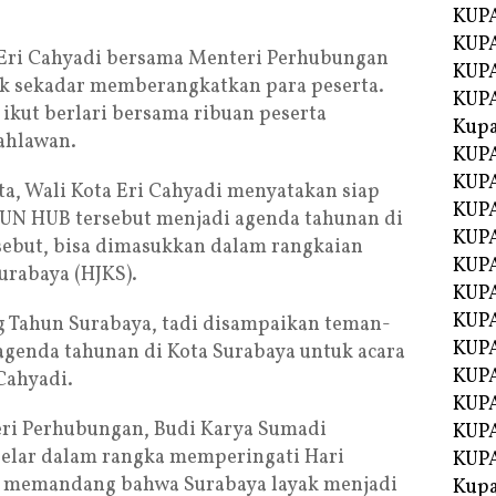
KUP
KUPA
a Eri Cahyadi bersama Menteri Perhubungan
KUP
ak sekadar memberangkatkan para peserta.
KUP
ikut berlari bersama ribuan peserta
Kup
Pahlawan.
KUP
KUPA
ta, Wali Kota Eri Cahyadi menyatakan siap
KUPA
RUN HUB tersebut menjadi agenda tahunan di
KUPA
sebut, bisa dimasukkan dalam rangkaian
KUPA
urabaya (HJKS).
KUP
KUPA
ng Tahun Surabaya, tadi disampaikan teman-
KUPA
agenda tahunan di Kota Surabaya untuk acara
KUPA
 Cahyadi.
KUPA
ri Perhubungan, Budi Karya Sumadi
KUPA
elar dalam rangka memperingati Hari
KUPA
a memandang bahwa Surabaya layak menjadi
Kupa