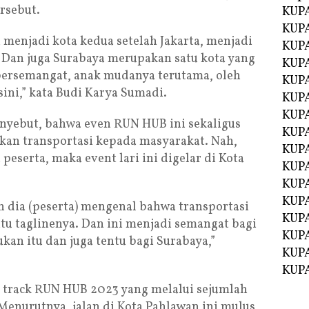
rsebut.
KUPA
KUPA
 menjadi kota kedua setelah Jakarta, menjadi
KUPA
. Dan juga Surabaya merupakan satu kota yang
KUPA
bersemangat, anak mudanya terutama, oleh
KUPA
ini,” kata Budi Karya Sumadi.
KUP
KUP
nyebut, bahwa even RUN HUB ini sekaligus
KUPA
an transportasi kepada masyarakat. Nah,
KUP
serta, maka event lari ini digelar di Kota
KUP
KUP
KUPA
 dia (peserta) mengenal bahwa transportasi
KUPA
itu taglinenya. Dan ini menjadi semangat bagi
KUPA
an itu dan juga tentu bagi Surabaya,”
KUPA
KUPA
track RUN HUB 2023 yang melalui sejumlah
 Menurutnya, jalan di Kota Pahlawan ini mulus