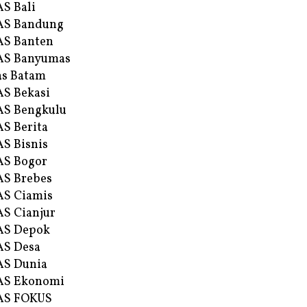
S Bali
AS Bandung
S Banten
AS Banyumas
s Batam
S Bekasi
S Bengkulu
S Berita
S Bisnis
AS Bogor
S Brebes
S Ciamis
S Cianjur
AS Depok
AS Desa
AS Dunia
AS Ekonomi
AS FOKUS