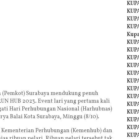
KUPA
KUP
KUPA
KUP
Kupa
KUPA
KUPA
KUPA
KUPA
KUP
KUPA
KUPA
ta (Pemkot) Surabaya mendukung penuh
KUPA
RUN HUB 2023. Event lari yang pertama kali
KUP
ati Hari Perhubungan Nasional (Harhubnas)
KUP
rya Balai Kota Surabaya, Minggu (8/10).
KUP
KUP
eh Kementerian Perhubungan (Kemenhub) dan
KUP
as ribuan pelari. Ribuan pelari tersebut tak