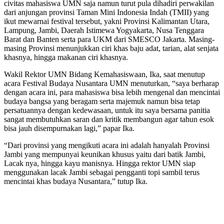
civitas mahasiswa UMN saja namun turut pula dihadiri perwakilan
dari anjungan provinsi Taman Mini Indonesia Indah (TMII) yang
ikut mewarnai festival tersebut, yakni Provinsi Kalimantan Utara,
Lampung, Jambi, Daerah Istimewa Yogyakarta, Nusa Tenggara
Barat dan Banten serta para UKM dari SMESCO Jakarta. Masing-
masing Provinsi menunjukkan ciri khas baju adat, tarian, alat senjata
khasnya, hingga makanan ciri khasnya.
Wakil Rektor UMN Bidang Kemahasiswaan, Ika, saat menutup
acara Festival Budaya Nusantara UMN menuturkan, “saya berharap
dengan acara ini, para mahasiswa bisa lebih mengenal dan mencintai
budaya bangsa yang beragam serta majemuk namun bisa tetap
persatuannya dengan kedewasaan, untuk itu saya bersama panitia
sangat membutuhkan saran dan kritik membangun agar tahun esok
bisa jauh disempurnakan lagi,” papar Ika.
“Dari provinsi yang mengikuti acara ini adalah hanyalah Provinsi
Jambi yang mempunyai keunikan khusus yaitu dari batik Jambi,
Lacak nya, hingga kayu manisnya. Hingga rektor UMN siap
menggunakan lacak Jambi sebagai pengganti topi sambil terus
mencintai khas budaya Nusantara,” tutup Ika.