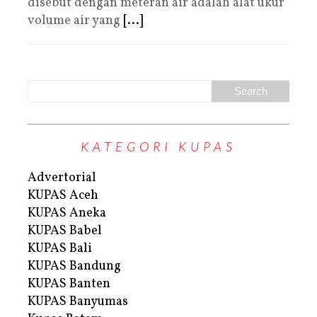
disebut dengan meteran air adalah alat ukur
volume air yang
[...]
KATEGORI KUPAS
Advertorial
KUPAS Aceh
KUPAS Aneka
KUPAS Babel
KUPAS Bali
KUPAS Bandung
KUPAS Banten
KUPAS Banyumas