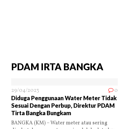
PDAM IRTA BANGKA
29/04/2023
0
Diduga Penggunaan Water Meter Tidak
Sesuai Dengan Perbup, Direktur PDAM
Tirta Bangka Bungkam
BANGKA (KM) – Water meter atau sering