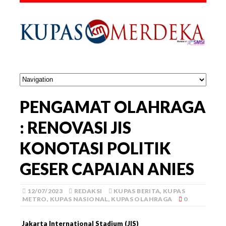
PENGAMAT OLAHRAGA
: RENOVASI JIS
KONOTASI POLITIK
GESER CAPAIAN ANIES
12/07/2023
REDAKSI
KUPAS BERITA
,
KUPAS
METRO
,
KUPAS NASIONAL
,
KUPAS OLAHRAGA
0
Jakarta International Stadium (JIS)