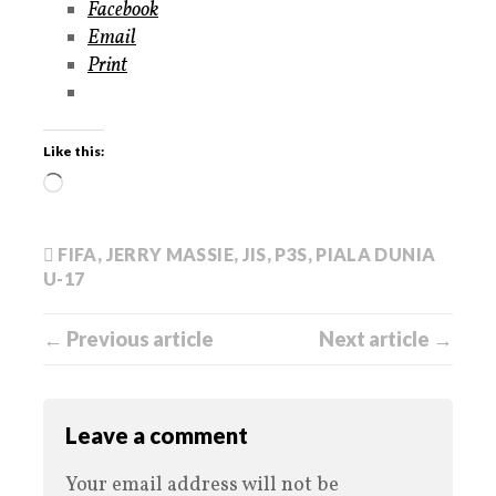
Facebook
Email
Print
Like this:
FIFA
,
JERRY MASSIE
,
JIS
,
P3S
,
PIALA DUNIA
U-17
← Previous article
Next article →
Leave a comment
Your email address will not be