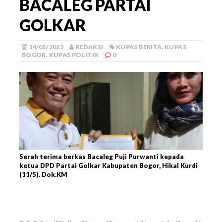
BACALEG PARTAI
GOLKAR
14/05/2023
REDAKSI
KUPAS BERITA
,
KUPAS
BOGOR
,
KUPAS POLITIK
0
Serah terima berkas Bacaleg Puji Purwanti kepada
ketua DPD Partai Golkar Kabupaten Bogor, Hikal Kurdi
(11/5). Dok.KM