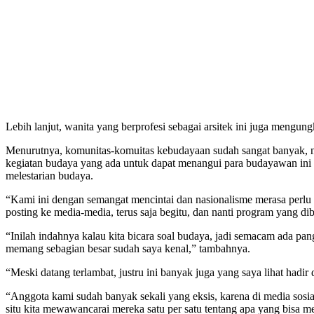
Lebih lanjut, wanita yang berprofesi sebagai arsitek ini juga men
Menurutnya, komunitas-komuitas kebudayaan sudah sangat banyak, n
kegiatan budaya yang ada untuk dapat menangui para budayawan ini 
melestarian budaya.
“Kami ini dengan semangat mencintai dan nasionalisme merasa perlu 
posting ke media-media, terus saja begitu, dan nanti program yang di
“Inilah indahnya kalau kita bicara soal budaya, jadi semacam ada pang
memang sebagian besar sudah saya kenal,” tambahnya.
“Meski datang terlambat, justru ini banyak juga yang saya lihat hadir
“Anggota kami sudah banyak sekali yang eksis, karena di media sosial 
situ kita mewawancarai mereka satu per satu tentang apa yang bisa m