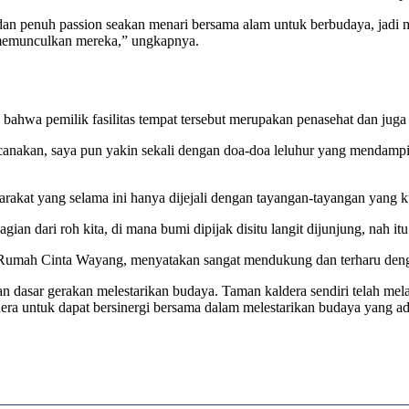
an penuh passion seakan menari bersama alam untuk berbudaya, jadi 
 memunculkan mereka,” ungkapnya.
 bahwa pemilik fasilitas tempat tersebut merupakan penasehat dan juga
ncanakan, saya pun yakin sekali dengan doa-doa leluhur yang mendampi
akat yang selama ini hanya dijejali dengan tayangan-tayangan yang k
an dari roh kita, di mana bumi dipijak disitu langit dijunjung, nah itu a
i Rumah Cinta Wayang, menyatakan sangat mendukung dan terharu den
an dasar gerakan melestarikan budaya. Taman kaldera sendiri telah 
ra untuk dapat bersinergi bersama dalam melestarikan budaya yang a