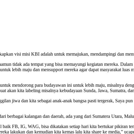
gungkapkan visi misi KBI adalah untuk memajukan, mendampingi dan men
amun tidak ada tempat yang bisa memayungi kegiatan mereka. Dalam g
untuk lebih maju dan mensupport mereka agar dapat masyarakat luas 
untuk mendorong para budayawan ini untuk lebih maju, misalnya dengan
buat akan kita labeling misalnya kebudayaan Sunda, Jawa, Sumatra, dan 
gilan jiwa dan kita sebagai anak-anak bangsa pasti tergerak, Saya pun h
 dari berbagai kalangan dan daerah, ada yang dari Sumatera Utara, Malu
baik FB, IG, WAG, bisa dikatakan setiap hari kita bertukar pikiran ten
ereka lakukan dan kemudian kita kemas lalu kita share ke media,” ucap