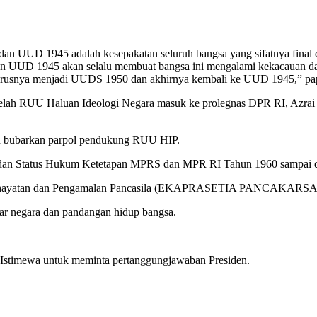
an UUD 1945 adalah kesepakatan seluruh bangsa yang sifatnya final d
an UUD 1945 akan selalu membuat bangsa ini mengalami kekacauan dan
erusnya menjadi UUDS 1950 dan akhirnya kembali ke UUD 1945,” pap
telah RUU Haluan Ideologi Negara masuk ke prolegnas DPR RI, Azra
an bubarkan parpol pendukung RUU HIP.
 dan Status Hukum Ketetapan MPRS dan MPR RI Tahun 1960 sampai 
nghayatan dan Pengamalan Pancasila (EKAPRASETIA PANCAKARSA
ar negara dan pandangan hidup bangsa.
Istimewa untuk meminta pertanggungjawaban Presiden.