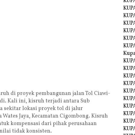
KUP
KUP
KUPA
KUPA
KUP
KUPA
KUP
Kupa
KUPA
KUPA
KUPA
KUPA
KUP
sruh di proyek pembangunan jalan Tol Ciawi-
KUPA
i. Kali ini, kisruh terjadi antara Sub
KUPA
sekitar lokasi proyek tol di jalur
KUPA
a Wates Jaya, Kecamatan Cigombong. Kisruh
KUP
ntuk kompensasi dari pihak perusahaan
KUP
ilai tidak konsisten.