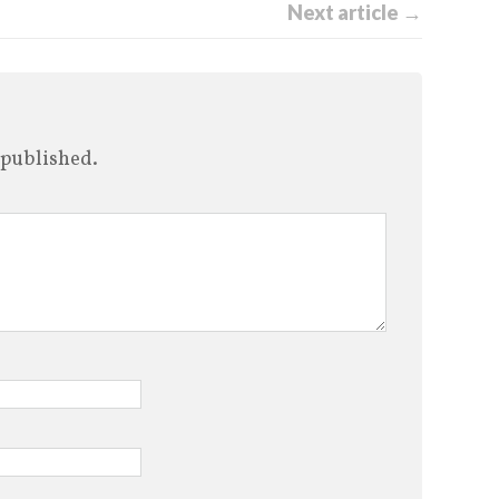
Next article →
 published.