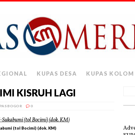
EGIONAL
KUPAS DESA
KUPAS KOLOM
MI KISRUH LAGI
PAS BOGOR
0
Adve
bumi (tol Bocimi) (dok. KM)