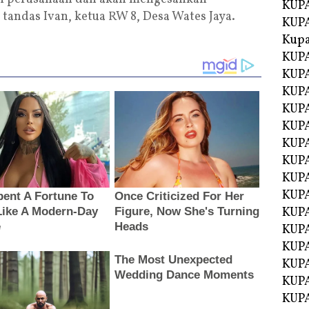
KUPA
andas Ivan, ketua RW 8, Desa Wates Jaya.
KUPA
Kupa
KUPA
KUPA
KUPA
KUPA
KUPA
KUP
KUP
KUPA
KUP
KUP
KUP
KUPA
KUPA
KUPA
KUPA