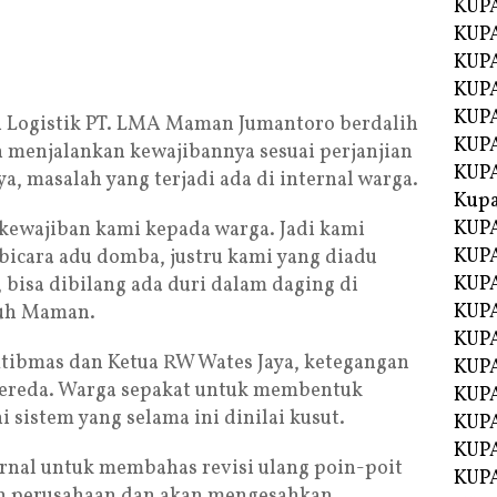
KUPA
KUPA
KUPA
KUP
KUPA
 Logistik PT. LMA Maman Jumantoro berdalih
KUP
 menjalankan kewajibannya sesuai perjanjian
KUP
a, masalah yang terjadi ada di internal warga.
Kup
KUP
 kewajiban kami kepada warga. Jadi kami
KUPA
 bicara adu domba, justru kami yang diadu
KUPA
 bisa dibilang ada duri dalam daging di
KUPA
buh Maman.
KUPA
mtibmas dan Ketua RW Wates Jaya, ketegangan
KUP
mereda. Warga sepakat untuk membentuk
KUPA
istem yang selama ini dinilai kusut.
KUPA
KUPA
rnal untuk membahas revisi ulang poin-poit
KUPA
an perusahaan dan akan mengesahkan