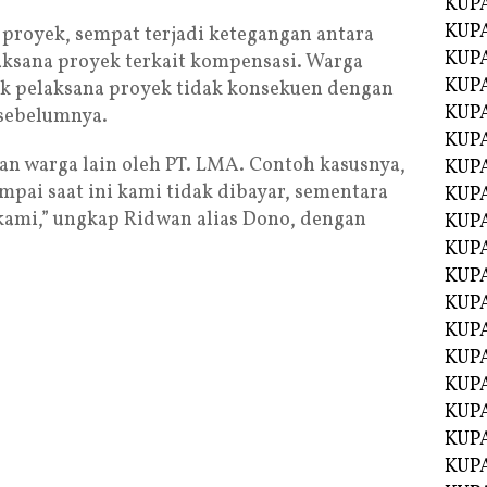
KUP
KUP
proyek, sempat terjadi ketegangan antara
KUP
aksana proyek terkait kompensasi. Warga
KUPA
k pelaksana proyek tidak konsekuen dengan
KUPA
 sebelumnya.
KUP
n warga lain oleh PT. LMA. Contoh kasusnya,
KUP
mpai saat ini kami tidak dibayar, sementara
KUPA
ami,” ungkap Ridwan alias Dono, dengan
KUPA
KUPA
KUPA
KUPA
KUPA
KUPA
KUPA
KUPA
KUP
KUP