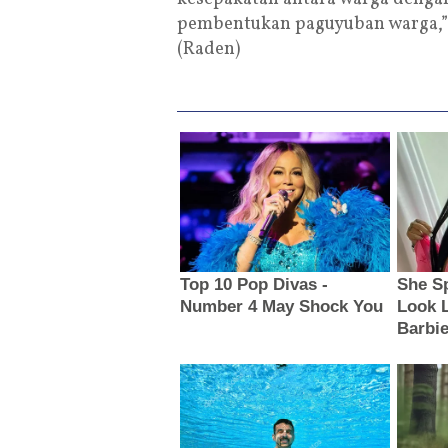
pembentukan paguyuban warga,” t
(Raden)