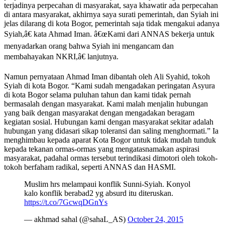
terjadinya perpecahan di masyarakat, saya khawatir ada perpecahan
di antara masyarakat, akhirnya saya surati pemerintah, dan Syiah ini
jelas dilarang di kota Bogor, pemerintah saja tidak mengakui adanya
Syiah,â€ kata Ahmad Iman. â€œKami dari ANNAS bekerja untuk
menyadarkan orang bahwa Syiah ini mengancam dan
membahayakan NKRI,â€ lanjutnya.
Namun pernyataan Ahmad Iman dibantah oleh Ali Syahid, tokoh
Syiah di kota Bogor. “Kami sudah mengadakan peringatan Asyura
di kota Bogor selama puluhan tahun dan kami tidak pernah
bermasalah dengan masyarakat. Kami malah menjalin hubungan
yang baik dengan masyarakat dengan mengadakan beragam
kegiatan sosial. Hubungan kami dengan masyarakat sekitar adalah
hubungan yang didasari sikap toleransi dan saling menghormati.” Ia
menghimbau kepada aparat Kota Bogor untuk tidak mudah tunduk
kepada tekanan ormas-ormas yang mengatasnamakan aspirasi
masyarakat, padahal ormas tersebut terindikasi dimotori oleh tokoh-
tokoh berfaham radikal, seperti ANNAS dan HASMI.
Muslim hrs melampaui konflik Sunni-Syiah. Konyol
kalo konflik berabad2 yg absurd itu diteruskan.
https://t.co/7GcwqDGnYs
— akhmad sahal (@sahaL_AS)
October 24, 2015