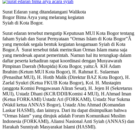
Surat Edaran yang ditandatangani Walikota
Bogor Bima Arya yang melarang kegiatan
Syiah di Kota Bogor.
Surat edaran tersebut mengutip Keputusan MUI Kota Bogor tentang
faham Syiah dan Surat Pernyataan “Ormas Islam di Kota Bogor”Â
yang menolak segala bentuk kegiatan keagamaan Syiah di Kota
Bogor.Â Surat tersebut tidak merincikan Ormas Islam mana saja
yang mendesak aparat pemerintah. Namun hal itu terungkap dalam
daftar peserta kehadiran rapat koordinasi dengan Musyawarah
Pimpinan Daerah (Muspida) Kota Bogor, yaitu:Â KH Adam
Ibrahim (Ketum MUI Kota Bogor), H. Rahmat E. Sulaeman
(Penasihat MUI), H. Hotib Malik (Direktur BAZ Kota Bogor), H.
Zaelal Syukri (Ketua FKUB Kota Bogor), Kol. H. Mustaqim
(anggota Komisi Pengawasan Aliran Sesat), H. Jejen H (Sekretarus
MUI), Ustadz Dhani (KCR/DDII/Komisi 4 MUI), H.Ahmad Iman
(Ketua FORKAMI) Ustadz Ari (FORKAMI), Ustadz Nur Sukma
(Wakil ketua ANNAS Bogor), Ustadz Abu Ahmad (Komandan
Laskar HASMI), dan lainnya. Dari itu dapat disimpulkan bahwa
“Ormas Islam” yang dirujuk adalah Forum Komunikasi Muslim
Indonesia (FORKAMI), Aliansi Nasional Anti Syiah (ANNAS) dan
Harakah Sunniyah Masyarakat Islami (HASMI).