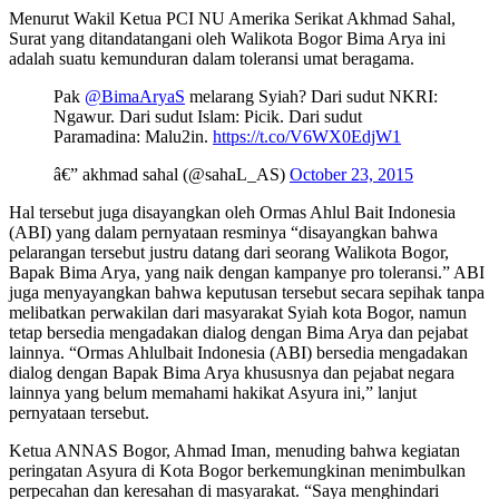
Menurut Wakil Ketua PCI NU Amerika Serikat Akhmad Sahal,
Surat yang ditandatangani oleh Walikota Bogor Bima Arya ini
adalah suatu kemunduran dalam toleransi umat beragama.
Pak
@BimaAryaS
melarang Syiah? Dari sudut NKRI:
Ngawur. Dari sudut Islam: Picik. Dari sudut
Paramadina: Malu2in.
https://t.co/V6WX0EdjW1
â€” akhmad sahal (@sahaL_AS)
October 23, 2015
Hal tersebut juga disayangkan oleh Ormas Ahlul Bait Indonesia
(ABI) yang dalam pernyataan resminya “disayangkan bahwa
pelarangan tersebut justru datang dari seorang Walikota Bogor,
Bapak Bima Arya, yang naik dengan kampanye pro toleransi.” ABI
juga menyayangkan bahwa keputusan tersebut secara sepihak tanpa
melibatkan perwakilan dari masyarakat Syiah kota Bogor, namun
tetap bersedia mengadakan dialog dengan Bima Arya dan pejabat
lainnya. “Ormas Ahlulbait Indonesia (ABI) bersedia mengadakan
dialog dengan Bapak Bima Arya khususnya dan pejabat negara
lainnya yang belum memahami hakikat Asyura ini,” lanjut
pernyataan tersebut.
Ketua ANNAS Bogor, Ahmad Iman, menuding bahwa kegiatan
peringatan Asyura di Kota Bogor berkemungkinan menimbulkan
perpecahan dan keresahan di masyarakat. “Saya menghindari